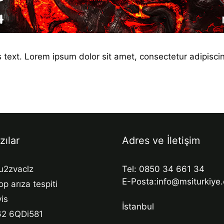
s text. Lorem ipsum dolor sit amet, consectetur adipiscing 
zılar
Adres ve İletişim
u2zvaclz
Tel: 0850 34 661 34
E-Posta:info@msiturkiye
op arıza tespiti
is
İstanbul
62 6QDi581