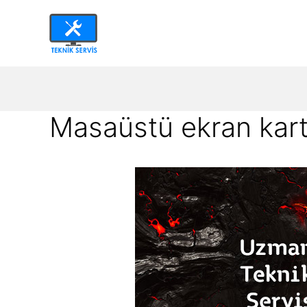
İçeriğe
atla
Masaüstü ekran kartı